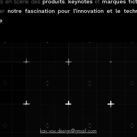
s en scène des
produits
,
keynotes
et
marques fict
ner
notre fascination pour l’innovation et le tec
e
.
kay.you.design@gmail.com