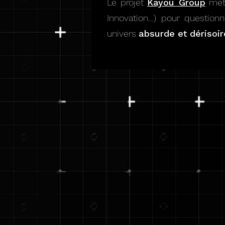
Le projet
Kayou Group
met
Innovation…) pour question
univers
absurde et dérisoir