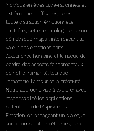
individus en êtres ultra-rationnels et
extrêmement efficaces, libres de
toute distraction émotionnelle.
Toutefois, cette technologie pose un
défi éthique majeur, interrogeant la
valeur des émotions dans
l'expérience humaine et le risque de
perdre des aspects fondamentaux
de notre humanité, tels que
l'empathie, l'amour et la créativité.
Notre approche vise à explorer avec
responsabilité les applications
potentielles de l'Aspirateur à
Émotion, en engageant un dialogue
sur ses implications éthiques, pour