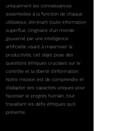
uniquement les connaissances
essentielles à la fonction de chaque
utilisateur, éliminant toute information
superflue. Originaire d'un monde
gouverné par une intelligence
artificielle visant à maximiser la
productivité, cet objet pose des
questions éthiques cruciales sur le
contrôle et la liberté d'information.
Notre mission est de comprendre et
d'adapter ses capacités uniques pour
favoriser le progrès humain, tout
travaillant les défis éthiques qu'il
présente.