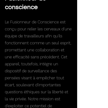
conscience
Le Fusionneur de Conscience est
conçu pour relier les cerveaux d'une
équipe de travailleurs afin qu'ils
fonctionnent comme un seul esprit,
promettant une collaboration et
une efficacité sans précédent. Cet
appareil, toutefois, intègre un
dispositif de surveillance des
pensées visant à empêcher tout
écart, soulevant d'importantes
questions éthiques sur la liberté et
la vie privée. Notre mission est
d'exploiter ce potentiel de