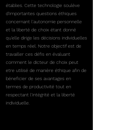
établies. Cette technologie soulève
d'importantes questions éthiques
concernant l'autonomie personnelle
et la liberté de choix étant donné
qu'elle dirige les décisions individuelles
en temps réel. Notre objectif est de
travailler ces défis en évaluant
comment le dicteur de choix peut
etre utilisé de manière éthique afin de
béneficier de ses avantages en
termes de productivité tout en
respectant l'intégrité et la liberté
individuelle.