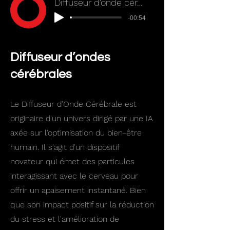
Diffuseur d'onde cérébrale
-00:54
Diffuseur d’ondes
cérébrales
Le Diffuseur d'Onde Cérébrale est
originaire d'un univers dirigé par une IA
axée sur l'optimisation du bien-être
humain. Il s'agit d'un dispositif
novateur qui émet des particules
interagissant avec le cerveau pour
offrir un apaisement instantané. Bien
que son impact positif sur la réduction
du stress et l'amélioration de