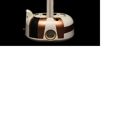
Lumind
-00:41
Lumind
Le Lumind est un dispositif innovant